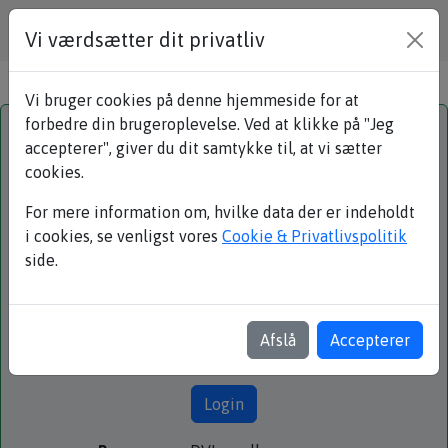
Vi værdsætter dit privatliv
Vi bruger cookies på denne hjemmeside for at
forbedre din brugeroplevelse. Ved at klikke på "Jeg
Login
accepterer", giver du dit samtykke til, at vi sætter
cookies.
med medlemsnummer eller e-mail:
For mere information om, hvilke data der er indeholdt
Brugernavn
i cookies, se venligst vores
Cookie & Privatlivspolitik
side.
Adgangskode
Afslå
Accepterer